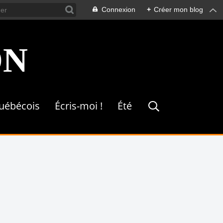
Connexion
+
Créer mon blog
ON
québécois
Écris-moi !
Été