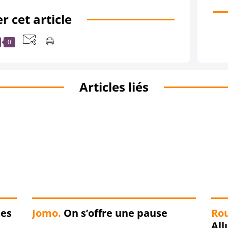
r cet article
0
Articles liés
ues
Jomo.
On s’offre une pause
Rou