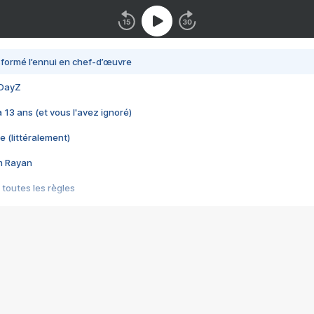
nsformé l’ennui en chef-d’œuvre
 DayZ
 a 13 ans (et vous l'avez ignoré)
e (littéralement)
im Rayan
 toutes les règles
s les jeux vidéo
us choquant de Rockstar ? - Le scandale BULLY
e plus moche de Steam
du RÊVE tourne au CAUCHEMAR