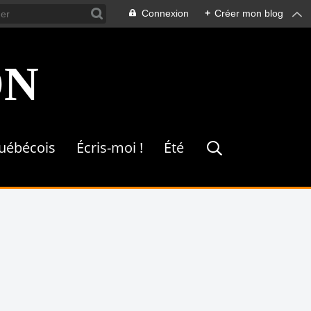
Connexion
+
Créer mon blog
ON
québécois
Écris-moi !
Été