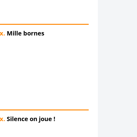
x.
Mille bornes
x.
Silence on joue !