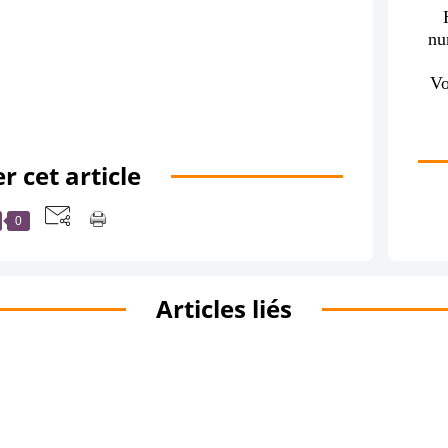
nu
Vo
r cet article
0
Articles liés