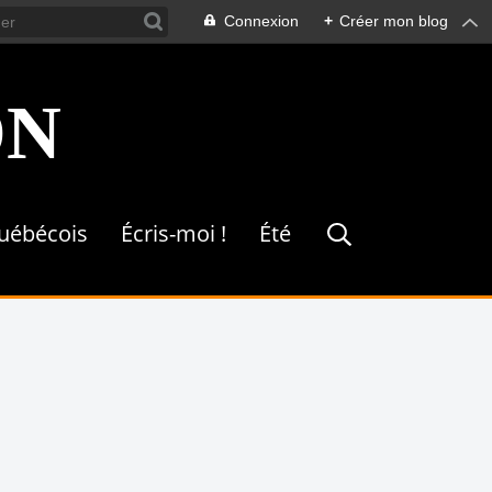
Connexion
+
Créer mon blog
ON
québécois
Écris-moi !
Été