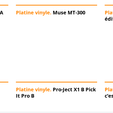
WA
Platine vinyle.
Muse MT-300
Pla
édi
Platine vinyle.
Pro-Ject X1 B Pick
Pla
It Pro B
c’e