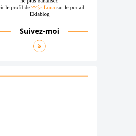
ne plus banaliser.
ir le profil de
〰️シ Luna
sur le portail
Eklablog
Suivez-moi