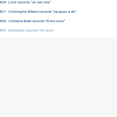
28 : Lorie raconte "Je vais vite"
#27 : Christophe Willem raconte "Jacques a dit"
#26 : Chimène Badi raconte "Entre nous"
#25 : Indochine raconte "3e sexe"
#24 : Zaho raconte "C'est chelou"
#23 : Patrick Bruel raconte "Au café des délices"
#22 : Kyo raconte "Le chemin"
#21 : Nolwenn Leroy raconte "Cassé"
#20 : Patrick Hernandez raconte "Born to be alive"
#19 : Lorie raconte "Près de moi"
#18 : Michael Jones raconte "A nos actes manqués" (avec Jean-Jacque
#17 : Khaled raconte "Aïcha"
#16 : Corneille raconte "Parce qu'on vient de loin"