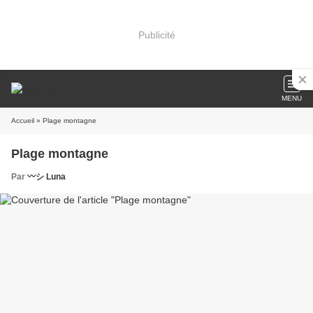
Publicité
MENU
Accueil
» Plage montagne
Plage montagne
Par
〰️シ Luna