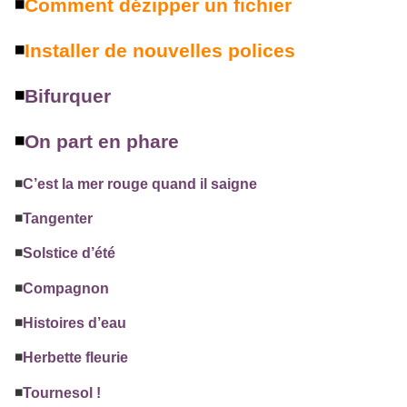
◾
Comment dézipper un fichier
◾
Installer de nouvelles polices
◾️
Bifurquer
◾️
On part en phare
◾️
C’est la mer rouge quand il saigne
◾️
Tangenter
◾️
Solstice d’été
◾️
Compagnon
◾️
Histoires d’eau
◾️
Herbette fleurie
◾️
Tournesol !