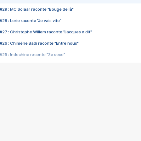
#29 : MC Solaar raconte "Bouge de là"
28 : Lorie raconte "Je vais vite"
#27 : Christophe Willem raconte "Jacques a dit"
#26 : Chimène Badi raconte "Entre nous"
#25 : Indochine raconte "3e sexe"
#24 : Zaho raconte "C'est chelou"
#23 : Patrick Bruel raconte "Au café des délices"
#22 : Kyo raconte "Le chemin"
#21 : Nolwenn Leroy raconte "Cassé"
#20 : Patrick Hernandez raconte "Born to be alive"
#19 : Lorie raconte "Près de moi"
#18 : Michael Jones raconte "A nos actes manqués" (avec Jean-Jacque