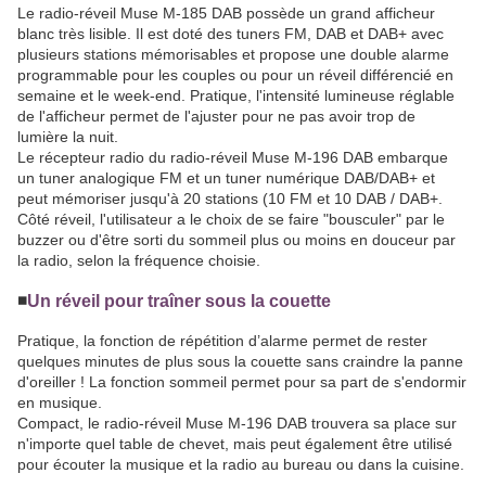
Le radio-réveil Muse M-185 DAB possède un grand afficheur
blanc très lisible. Il est doté des tuners FM, DAB et DAB+ avec
plusieurs stations mémorisables et propose une double alarme
programmable pour les couples ou pour un réveil différencié en
semaine et le week-end. Pratique, l'intensité lumineuse réglable
de l'afficheur permet de l'ajuster pour ne pas avoir trop de
lumière la nuit.
Le récepteur radio du radio-réveil Muse M-196 DAB embarque
un tuner analogique FM et un tuner numérique DAB/DAB+ et
peut mémoriser jusqu'à 20 stations (10 FM et 10 DAB / DAB+.
Côté réveil, l'utilisateur a le choix de se faire "bousculer" par le
buzzer ou d'être sorti du sommeil plus ou moins en douceur par
la radio, selon la fréquence choisie.
◾️
Un réveil pour traîner sous la couette
Pratique, la fonction de répétition d’alarme permet de rester
quelques minutes de plus sous la couette sans craindre la panne
d'oreiller ! La fonction sommeil permet pour sa part de s'endormir
en musique.
Compact, le radio-réveil Muse M-196 DAB trouvera sa place sur
n'importe quel table de chevet, mais peut également être utilisé
pour écouter la musique et la radio au bureau ou dans la cuisine.