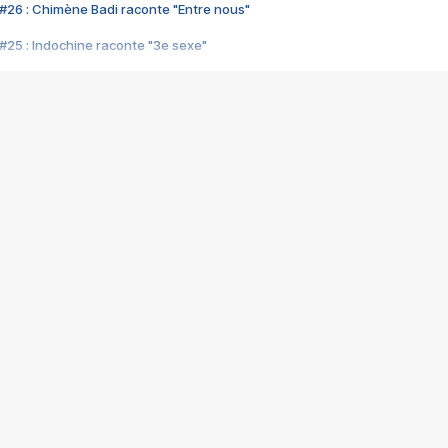
#26 : Chimène Badi raconte "Entre nous"
#25 : Indochine raconte "3e sexe"
#24 : Zaho raconte "C'est chelou"
#23 : Patrick Bruel raconte "Au café des délices"
#22 : Kyo raconte "Le chemin"
#21 : Nolwenn Leroy raconte "Cassé"
#20 : Patrick Hernandez raconte "Born to be alive"
#19 : Lorie raconte "Près de moi"
#18 : Michael Jones raconte "A nos actes manqués" (avec Jean-Jacque
#17 : Khaled raconte "Aïcha"
#16 : Corneille raconte "Parce qu'on vient de loin"
#15 : Indochine raconte "L'aventurier"
14 : Lorie raconte "Sur un air latino"