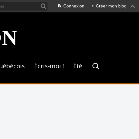
Connexion
+
Créer mon blog
ON
québécois
Écris-moi !
Été