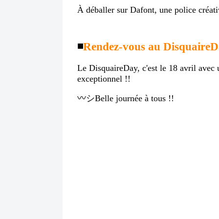
À déballer sur Dafont, une police créati
◾️
Rendez-vous au DisquaireD
Le DisquaireDay, c'est le 18 avril avec
exceptionnel !!
〰️シBelle journée à tous !!