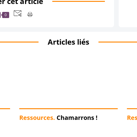
r cet article
0
Articles liés
Ressources.
Chamarrons !
Res