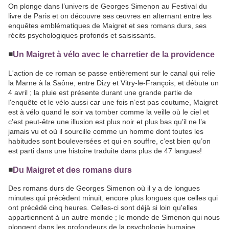
On plonge dans l’univers de Georges Simenon au Festival du
livre de Paris et on découvre ses œuvres en alternant entre les
enquêtes emblématiques de Maigret et ses romans durs, ses
récits psychologiques profonds et saisissants.
◾️
Un Maigret à vélo avec le charretier de la providence
L'action de ce roman se passe entièrement sur le canal qui relie
la Marne à la Saône, entre Dizy et Vitry-le-François, et débute un
4 avril ; la pluie est présente durant une grande partie de
l'enquête et le vélo aussi car une fois n’est pas coutume, Maigret
est à vélo quand le soir va tomber comme la veille où le ciel et
c’est peut-être une illusion est plus noir et plus bas qu’il ne l’a
jamais vu et où il sourcille comme un homme dont toutes les
habitudes sont bouleversées et qui en souffre, c’est bien qu’on
est parti dans une histoire traduite dans plus de 47 langues!
◾️
Du Maigret et des romans durs
Des romans durs de Georges Simenon où il y a de longues
minutes qui précèdent minuit, encore plus longues que celles qui
ont précédé cinq heures. Celles-ci sont déjà si loin qu'elles
appartiennent à un autre monde ; le monde de Simenon qui nous
plongent dans les profondeurs de la psychologie humaine.