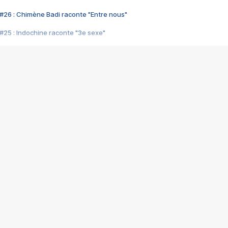
#26 : Chimène Badi raconte "Entre nous"
#25 : Indochine raconte "3e sexe"
#24 : Zaho raconte "C'est chelou"
#23 : Patrick Bruel raconte "Au café des délices"
#22 : Kyo raconte "Le chemin"
#21 : Nolwenn Leroy raconte "Cassé"
#20 : Patrick Hernandez raconte "Born to be alive"
#19 : Lorie raconte "Près de moi"
#18 : Michael Jones raconte "A nos actes manqués" (avec Jean-Jacque
#17 : Khaled raconte "Aïcha"
#16 : Corneille raconte "Parce qu'on vient de loin"
#15 : Indochine raconte "L'aventurier"