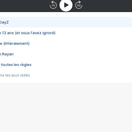
 DayZ
 a 13 ans (et vous l'avez ignoré)
e (littéralement)
im Rayan
 toutes les règles
s les jeux vidéo
us choquant de Rockstar ? - Le scandale BULLY
e plus moche de Steam
du RÊVE tourne au CAUCHEMAR
pendant 8 heures
it… à tort