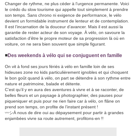
Changer de rythme, ne plus céder à l’urgence permanente. Voici
le crédo du slow tourisme qui appelle tout simplement à prendre
son temps. Sans chrono ni exigence de performance, le vélo
devient un formidable instrument de lenteur et de contemplation.
Il est l’incarnation de la douceur d’avancer. Mais il est aussi la
garantie de rester acteur de son voyage. À vélo, on savoure la
satisfaction d’être le propre moteur de sa progression là où en
voiture, on ne sera bien souvent que simple figurant.
◾️
Des weekends à vélo qui se conjuguent en famille
On vit à fond ses jours fériés à vélo en famille loin de ses
hideuses zone no kids particulièrement ignobles et qui choquent
le bon goût quand à vélo, on part se détendre à son rythme entre
nature et patrimoine, balade et détente.
C’est qu’il y en aura des aventures à vivre et à se raconter, de
belles fleurs et un paysage à photographier, des pauses pour
piqueniquer et puis pour ne rien faire car à vélo, on flâne on
prend son temps, on profite de l’instant présent !
〰️シÀ nous de dire oui au dépaysement pour partir à grandes
enjambées vivre sa route autrement, profitons-en !!