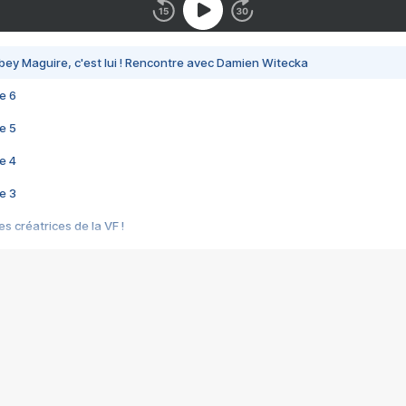
bey Maguire, c'est lui ! Rencontre avec Damien Witecka
e 6
e 5
e 4
e 3
s créatrices de la VF !
e 2
e 1
e Mektoub My Love arrive enfin ! Rencontre avec Shaïn Boumedine et Sal
i : après Toni en famille
elle réalise le bouleversant Dites lui que je l'aime