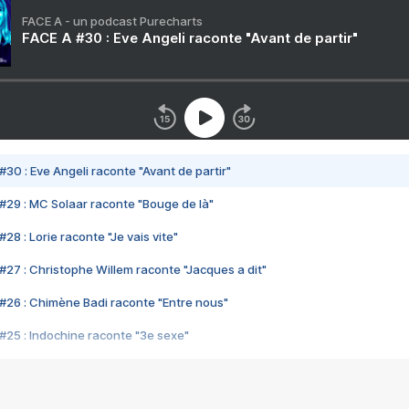
FACE A - un podcast Purecharts
FACE A #30 : Eve Angeli raconte "Avant de partir"
#30 : Eve Angeli raconte "Avant de partir"
#29 : MC Solaar raconte "Bouge de là"
28 : Lorie raconte "Je vais vite"
#27 : Christophe Willem raconte "Jacques a dit"
#26 : Chimène Badi raconte "Entre nous"
#25 : Indochine raconte "3e sexe"
#24 : Zaho raconte "C'est chelou"
#23 : Patrick Bruel raconte "Au café des délices"