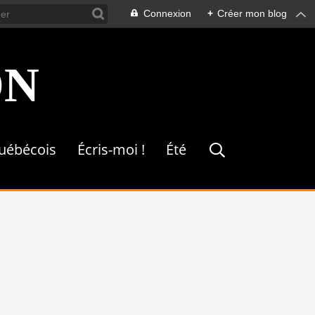
Connexion
+
Créer mon blog
ON
québécois
Écris-moi !
Été