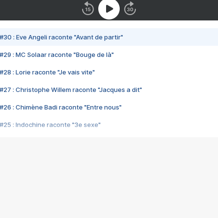
#30 : Eve Angeli raconte "Avant de partir"
#29 : MC Solaar raconte "Bouge de là"
28 : Lorie raconte "Je vais vite"
#27 : Christophe Willem raconte "Jacques a dit"
#26 : Chimène Badi raconte "Entre nous"
#25 : Indochine raconte "3e sexe"
#24 : Zaho raconte "C'est chelou"
#23 : Patrick Bruel raconte "Au café des délices"
#22 : Kyo raconte "Le chemin"
#21 : Nolwenn Leroy raconte "Cassé"
#20 : Patrick Hernandez raconte "Born to be alive"