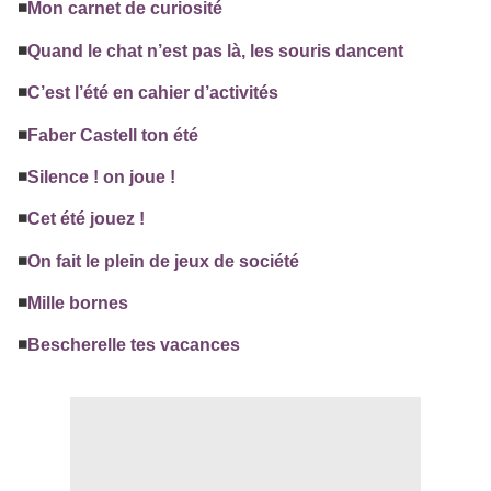
◾️
Mon carnet de curiosité
◾️
Quand le chat n’est pas là, les souris dancent
◾️
C’est l’été en cahier d’activités
◾️
Faber Castell ton été
◾️
Silence ! on joue !
◾️
Cet été jouez !
◾️
On fait le plein de jeux de société
◾️
Mille bornes
◾️
Bescherelle tes vacances