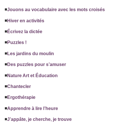
◾️
Jouons au vocabulaire avec les mots croisés
◾️
Hiver en activités
◾️
Écrivez la dictée
◾️
Puzzles !
◾️
Les jardins du moulin
◾️
Des puzzles pour s’amuser
◾️
Nature Art et Éducation
◾️
Chantecler
◾️
Ergothérapie
◾️
Apprendre à lire l’heure
◾️
J’appâte, je cherche, je trouve