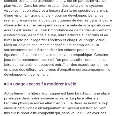
combler ce manque ultérieurement. C’est en particulier vrai au
plan visuel. Dans les premières années de la vie, le système
visuel se met en place et a besoin d’un large spectre de stimuli,
d’une vision à « grand angle » pour se développer. Le fait de
restreindre sa vision à quelques dizaines de degrés dans le cadre
d’une activité sur écrans peut alors être néfaste si l’exposition aux
écrans est soutenue. D’où l’importance de demander aux enfants
d’interrompre, de temps à autre, leurs activités sur écrans et de
lever la tête pour regarder l’horizon et élargir leur angle visuel.
Mais au-delà de son impact négatif sur le champ visuel, la
surconsommation d’écrans chez les enfants peut nuire
également à la mise en place du cerveau empathique. Certains
jeux vidéo notamment ceux où l’on peut assaillir l’ennemi et lui
faire du mal aisément peuvent entraîner des écueils sur la mise
en place des différentes formes d’empathie qui accompagnent le
développement de l’enfant.
◾️
Un usage excessif à modérer à vélo
Actuellement, la littératie physique est bien loin d’avoir une place
privilégiée dans notre système scolaire. La place offerte à
l’activité physique est en effet bien pauvre dans un nombre trop
élevé d’institutions d’enseignement et l’accent est trop souvent
mis sur le sport élite compétitif qui, sans vouloir lui enlever ces